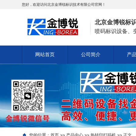
您好，欢迎访问北京金博锐标识技术有限公司官网！
北京金博锐标
喷码标识设备、
网站首页
公司简介
产
您的位置：
首页
>>
产品中心
>>
热转印打码机
>> 正文