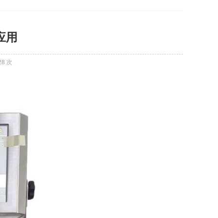
应用
28 次