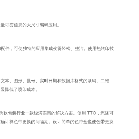
大量可变信息的大尺寸编码应用。
和配件，可使独特的应用集成变得轻松、整洁。使用热转印技
印文本、图形、批号、实时日期和数据库格式的条码、二维
明显降低了喷印成本。
成为软包装行业一款经济实惠的解决方案。使用 TTO，您还可
准确计算色带更换的间隔期。设计简单的色带盒也使色带更换