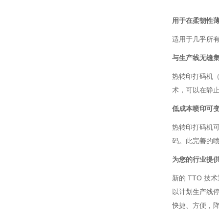
用于在柔韧性
适用于几乎所
与生产线无缝
热转印打码机
术，可以在静
低成本喷印可
热转印打码机
码。此完善的
为您的行业提
新的 TTO 
以计划生产线
快捷、方便，