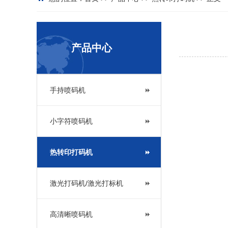
产品中心
手持喷码机
小字符喷码机
热转印打码机
激光打码机/激光打标机
高清晰喷码机