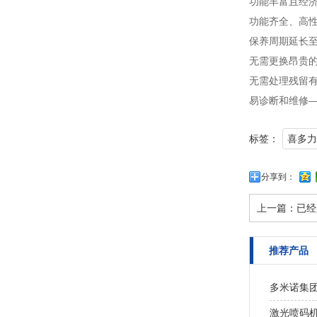
功能丰富且经
功能齐全、高
保养周期延长至6
无需更换昂贵的
无需处理残留有
易诊断和维修
标签：
喜多力
分享到：
上一篇：
已经
推荐产品
多米诺集团
激光喷码机