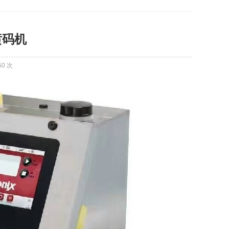
喷码机
50 次