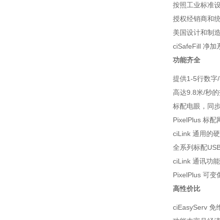
按照工业标准
授权经销商和
美国设计和制
ciSafeF
功能齐全
提供1-5行数
高达9.8米/秒
标配电眼，同步
PixelPlus
ciLink 通
全系列标配US
ciLink 通
PixelPlu
高性价比
ciEasyS