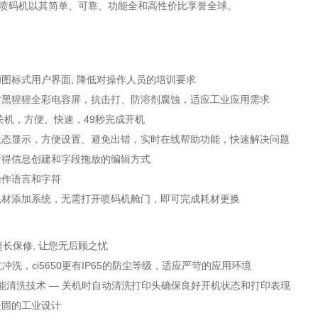
列喷码机以其简单、可靠、功能全和高性价比享誉全球。
图标式用户界面, 降低对操作人员的培训要求
英寸黑猩猩全彩电容屏，抗击打、防溶剂腐蚀，适应工业应用需求
关机，方便、快速，49秒完成开机
状态显示，方便设置、避免出错，实时在线帮助功能，快速解决问题
所得信息创建和字段拖放的编辑方式
操作语言和字符
耗材添加系统，无需打开喷码机舱门，即可完成耗材更换
超长保修, 让您无后顾之忧
抗冲洗，ci5650更有IP65的防尘等级，适应严苛的应用环境
sh 智能清洗技术 — 关机时自动清洗打印头确保良好开机状态和打印表现
坚固的工业设计