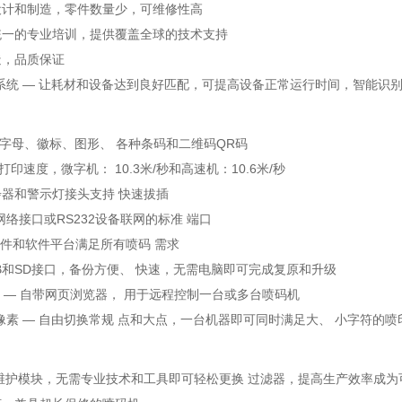
设计和制造，零件数量少，可维修性高
统一的专业培训，提供覆盖全球的技术支持
造，品质保证
ill 净加系统 — 让耗材和设备达到良好匹配，可提高设备正常运行时间，智能
字/字母、徽标、图形、 各种条码和二维码QR码
的打印速度，微字机： 10.3米/秒和高速机：10.6米/秒
器和警示灯接头支持 快速拔插
 标配网络接口或RS232设备联网的标准 端口
用的硬件和软件平台满足所有喷码 需求
B和SD接口，备份方便、 快速，无需电脑即可完成复原和升级
讯功能 — 自带网页浏览器， 用于远程控制一台或多台喷码机
s 可变像素 — 自由切换常规 点和大点，一台机器即可同时满足大、 小字符的
erv 免维护模块，无需专业技术和工具即可轻松更换 过滤器，提高生产效率成为