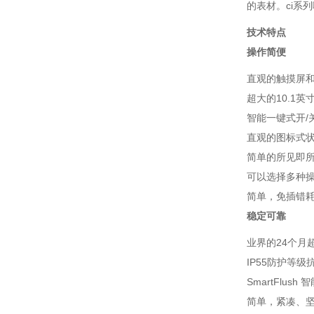
的表材。ci系
技术特点
操作简便
直观的触摸屏和
超大的10.1
智能一键式开/
直观的图标式
简单的所见即
可以选择多种
简单，免插错
稳定可靠
业界的24个月
IP55防护等级
SmartFlu
简单，紧凑、