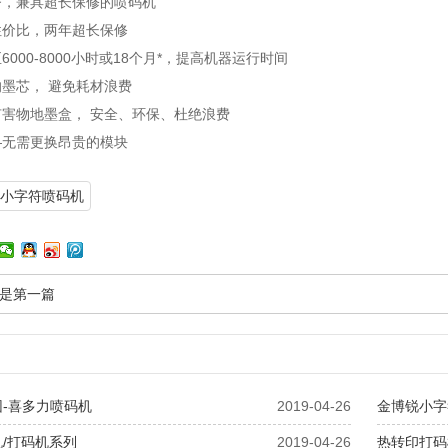
济，兼具超长保修的喷码机
性价比，两年超长保修
000-8000小时或18个月*，提高机器运行时间​
墨芯， 避免耗材浪费
害物地墨盒， 安全、环保、杜绝浪费
—无需更换昂贵的模块
小字符喷码机
是第一篇
-喜多力喷码机
2019-04-26
金博锐小字
/打码机系列
2019-04-26
热转印打码